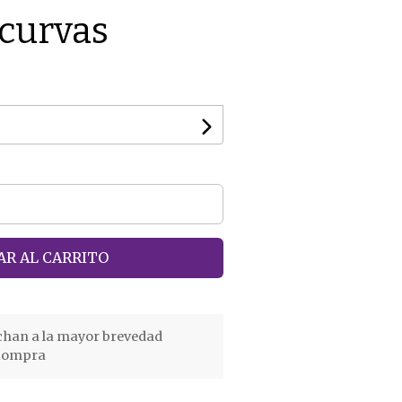
 curvas
R AL CARRITO
chan a la mayor brevedad
 compra