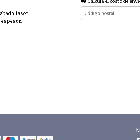
Calculá el costo de enví
abado laser
 espesor.
N