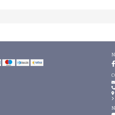
N
C
N