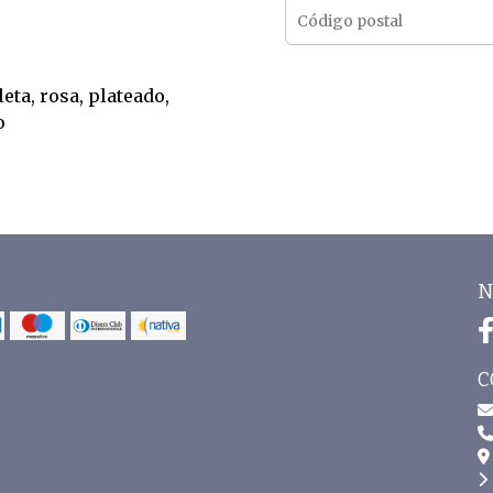
leta, rosa, plateado,
o
N
C