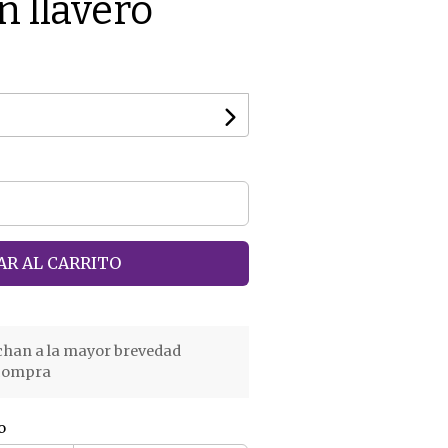
 llavero
R AL CARRITO
chan a la mayor brevedad
 compra
o