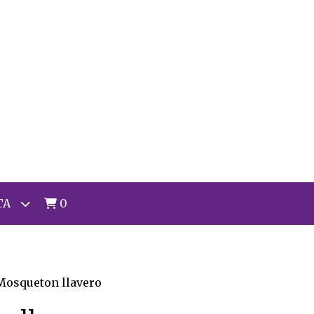
TA
0
Mosqueton llavero