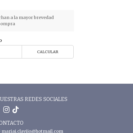
chan a la mayor brevedad
 compra
o
CALCULAR
UESTRAS REDES SOCIALES
ONTACTO
mariaj.clavijo@hotmail.com