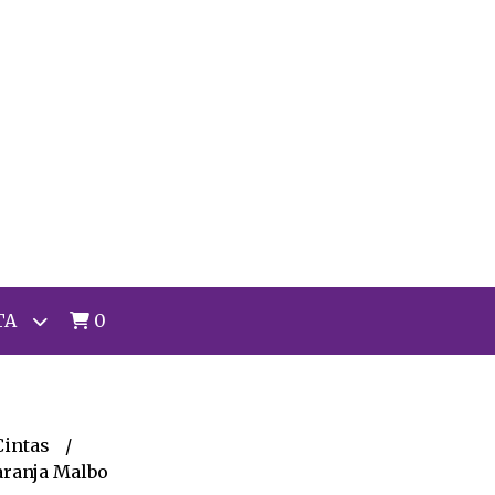
TA
0
Cintas
aranja Malbo