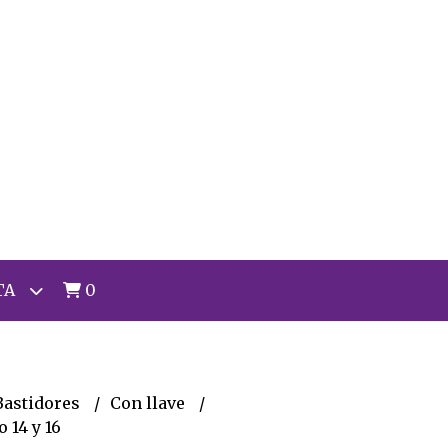
TA
0
Bastidores
Con llave
 14 y 16