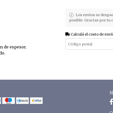
Los envios se despa
posible. Gracias por tu
Calculá el costo de enví
6
m de espesor.
do.
N