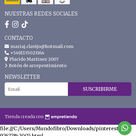
NUESTRAS REDES SOCIALES
CONTACTO
mariaj.clavijo@hotmail.com
+5491135023164
Placido Martinez 2007
Botón de arrepentimiento
NEWSLETTER
SUSCRIBIRME
Tienda creada con
file:///C:/Users/Mundofibro/Downloads/pinterest-
97677%20(1).html