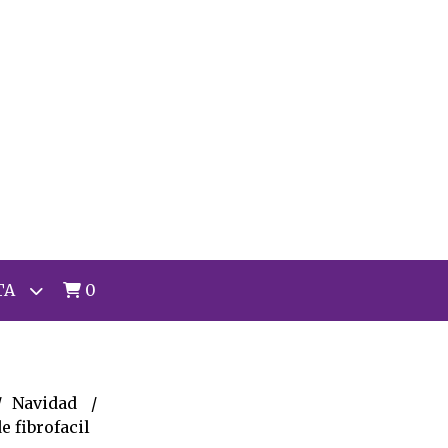
TA
0
Navidad
 fibrofacil