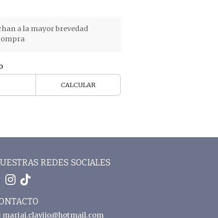
chan a la mayor brevedad
 compra
o
CALCULAR
UESTRAS REDES SOCIALES
ONTACTO
mariaj.clavijo@hotmail.com