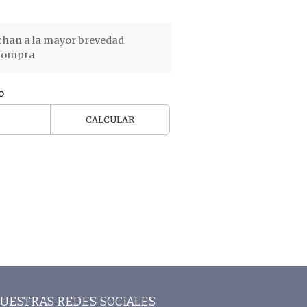
chan a la mayor brevedad
 compra
o
CALCULAR
UESTRAS REDES SOCIALES