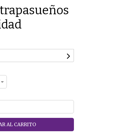
Atrapasueños
idad
R AL CARRITO