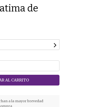
atima de
R AL CARRITO
chan a la mayor brevedad
 compra