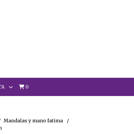
TA
0
Mandalas y mano fatima
m