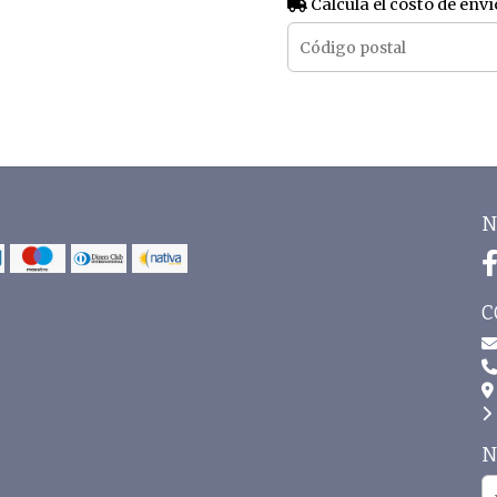
Calculá el costo de enví
N
C
N