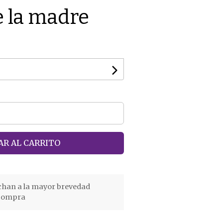
e la madre
R AL CARRITO
chan a la mayor brevedad
 compra