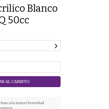
rilico Blanco
Q 50cc
R AL CARRITO
chan a la mayor brevedad
 compra