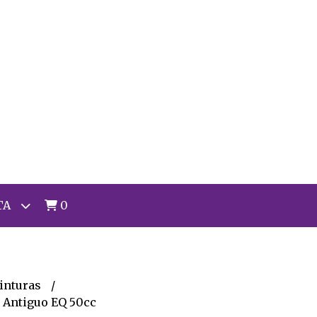
TA
0
inturas
o Antiguo EQ 50cc