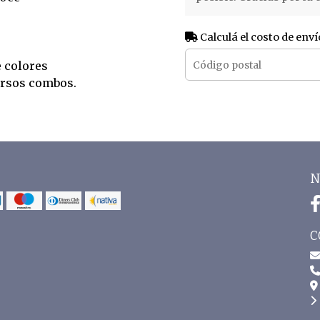
Calculá el costo de enví
e colores
ersos combos.
N
C