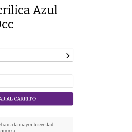
rilica Azul
0cc
R AL CARRITO
chan a la mayor brevedad
 compra