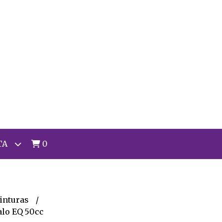
TA
0
inturas
alo EQ 50cc