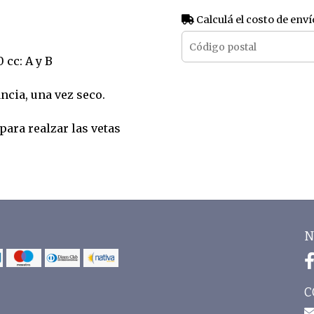
Calculá el costo de enví
 cc: A y B
ncia, una vez seco.
para realzar las vetas
N
C