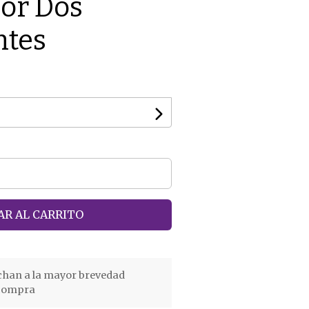
or Dos
tes
R AL CARRITO
chan a la mayor brevedad
 compra